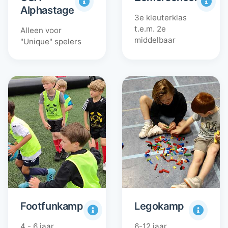
Alphastage
3e kleuterklas
t.e.m. 2e
Alleen voor
middelbaar
"Unique" spelers
Footfunkamp
Legokamp
4 - 6 jaar
6-12 jaar