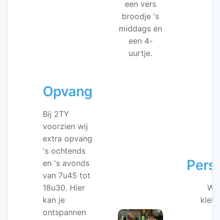
een vers
broodje 's
middags en
een 4-
uurtje.
Opvang
Bij 2TY
voorzien wij
extra opvang
's ochtends
Perso
en 's avonds
van 7u45 tot
18u30. Hier
Wij
kan je
klein
ontspannen
m