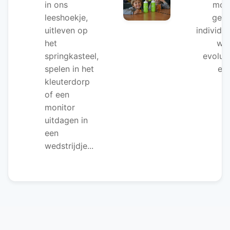
in ons
moni
leeshoekje,
gelo
uitleven op
individu
het
wan
springkasteel,
evoluee
spelen in het
ei
kleuterdorp
of een
monitor
uitdagen in
een
wedstrijdje...