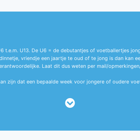
 t.e.m. U13. De U6 = de debutantjes of voetballertjes jong
ndinnetje, vriendje een jaartje te oud of te jong is dan kan 
ntwoordelijke. Laat dit dus weten per mail/opmerkingen/.
 kan zijn dat een bepaalde week voor jongere of oudere voetb