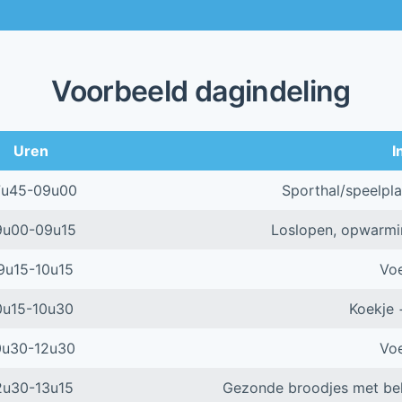
Voorbeeld dagindeling
Uren
I
7u45-09u00
Sporthal/speelpla
9u00-09u15
Loslopen, opwarming
9u15-10u15
Voe
0u15-10u30
Koekje 
0u30-12u30
Voe
2u30-13u15
Gezonde broodjes met bel