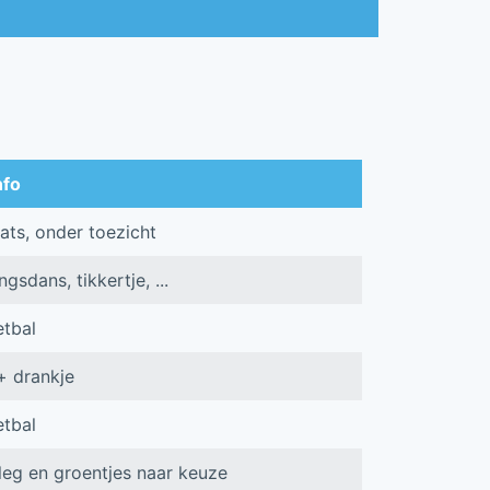
nfo
ats, onder toezicht
sdans, tikkertje, ...
tbal
+ drankje
tbal
eg en groentjes naar keuze