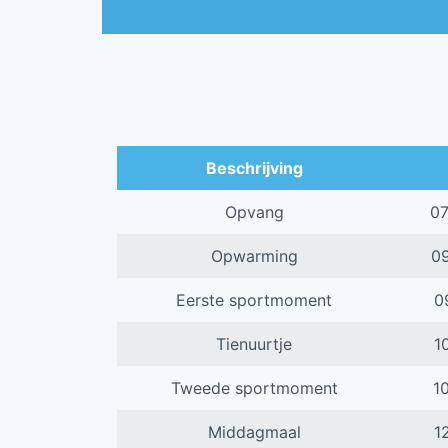
Beschrijving
Opvang
0
Opwarming
0
Eerste sportmoment
0
Tienuurtje
1
Tweede sportmoment
1
Middagmaal
1