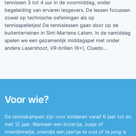
tennissen 3 tot 4 uur in de voormiddag, onder
begeleiding van ervaren lesgevers. De lessen focussen
zowel op technische oefeningen als op
tennisspelletjes! De tennislessen gaan door op de
buitenterreinen in Sint-Martens-Latem. In de namiddag
spelen we een gezamenlijk middagspel met onder
andere Lasershoot, VR-brillen (9+), Cluedo…
Voor wie?
De tenniskampen zijn voor kinderen vanaf 6 jaar tot en
met 12 jaar. Wanneer een broertje, zusje of
vriendinnetje, vriendje een jaartje te oud of te jong is