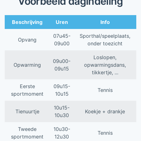
Voorbeeld dagindeling
Beschrijving
Uren
Info
07u45-
Sporthal/speelplaats,
Opvang
09u00
onder toezicht
Loslopen,
09u00-
Opwarming
opwarmingsdans,
09u15
tikkertje, ...
Eerste
09u15-
Tennis
sportmoment
10u15
10u15-
Tienuurtje
Koekje + drankje
10u30
Tweede
10u30-
Tennis
sportmoment
12u30