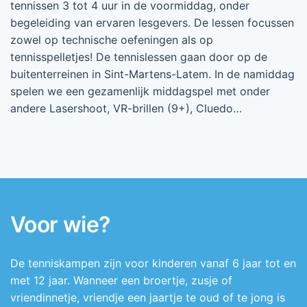
tennissen 3 tot 4 uur in de voormiddag, onder
begeleiding van ervaren lesgevers. De lessen focussen
zowel op technische oefeningen als op
tennisspelletjes! De tennislessen gaan door op de
buitenterreinen in Sint-Martens-Latem. In de namiddag
spelen we een gezamenlijk middagspel met onder
andere Lasershoot, VR-brillen (9+), Cluedo…
Voor wie?
De tenniskampen zijn voor kinderen vanaf 6 jaar tot en
met 12 jaar. Wanneer een broertje, zusje of
vriendinnetje, vriendje een jaartje te oud of te jong is