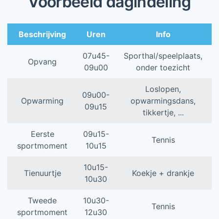
Voorbeeld dagindeling
Beschrijving
Uren
Info
07u45-
Sporthal/speelplaats,
Opvang
09u00
onder toezicht
Loslopen,
09u00-
Opwarming
opwarmingsdans,
09u15
tikkertje, ...
Eerste
09u15-
Tennis
sportmoment
10u15
10u15-
Tienuurtje
Koekje + drankje
10u30
Tweede
10u30-
Tennis
sportmoment
12u30