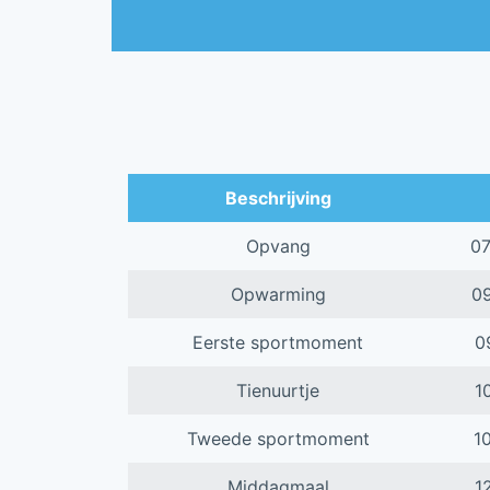
Beschrijving
Opvang
0
Opwarming
0
Eerste sportmoment
0
Tienuurtje
1
Tweede sportmoment
1
Middagmaal
1