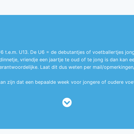
 t.e.m. U13. De U6 = de debutantjes of voetballertjes jong
ndinnetje, vriendje een jaartje te oud of te jong is dan kan 
ntwoordelijke. Laat dit dus weten per mail/opmerkingen/.
 kan zijn dat een bepaalde week voor jongere of oudere voetb