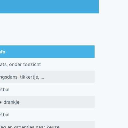
nfo
ats, onder toezicht
sdans, tikkertje, ...
tbal
+ drankje
tbal
eg en groentjes naar keuze