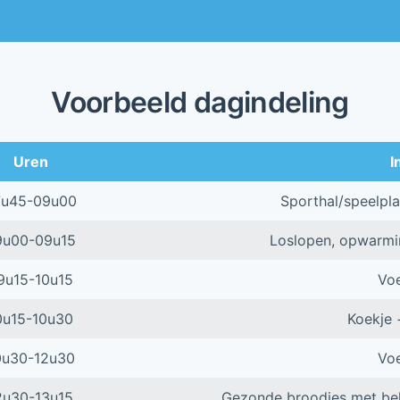
Voorbeeld dagindeling
Uren
I
7u45-09u00
Sporthal/speelpla
9u00-09u15
Loslopen, opwarming
9u15-10u15
Voe
0u15-10u30
Koekje 
0u30-12u30
Voe
2u30-13u15
Gezonde broodjes met bel