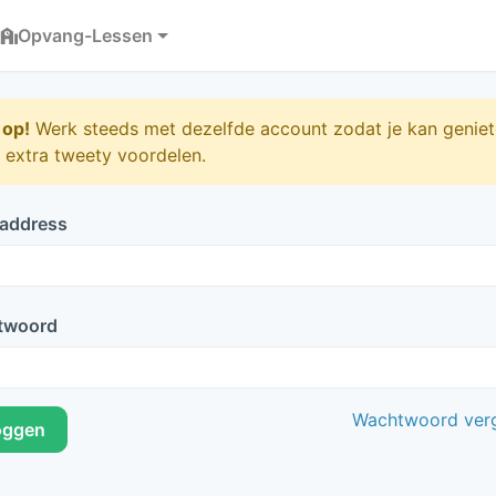
Opvang-Lessen
 op!
Werk steeds met dezelfde account zodat je kan genie
 extra tweety voordelen.
 address
twoord
Wachtwoord ver
oggen