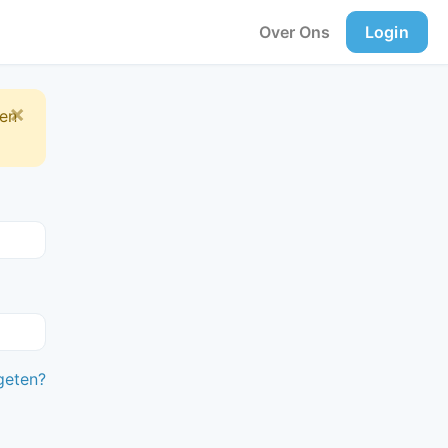
Over Ons
Login
×
ten
geten?