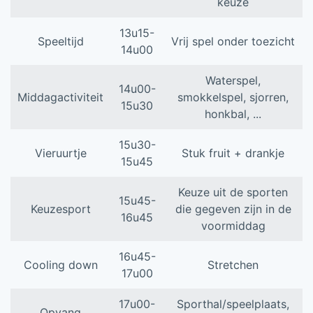
keuze
13u15-
Speeltijd
Vrij spel onder toezicht
14u00
Waterspel,
14u00-
Middagactiviteit
smokkelspel, sjorren,
15u30
honkbal, ...
15u30-
Vieruurtje
Stuk fruit + drankje
15u45
Keuze uit de sporten
15u45-
Keuzesport
die gegeven zijn in de
16u45
voormiddag
16u45-
Cooling down
Stretchen
17u00
17u00-
Sporthal/speelplaats,
Opvang