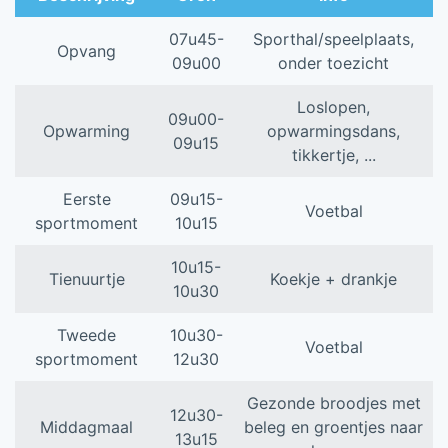
07u45-
Sporthal/speelplaats,
Opvang
09u00
onder toezicht
Loslopen,
09u00-
Opwarming
opwarmingsdans,
09u15
tikkertje, ...
Eerste
09u15-
Voetbal
sportmoment
10u15
10u15-
Tienuurtje
Koekje + drankje
10u30
Tweede
10u30-
Voetbal
sportmoment
12u30
Gezonde broodjes met
12u30-
Middagmaal
beleg en groentjes naar
13u15