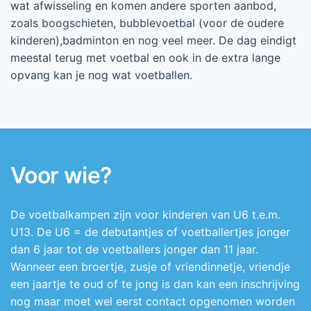
wat afwisseling en komen andere sporten aanbod,
zoals boogschieten, bubblevoetbal (voor de oudere
kinderen),badminton en nog veel meer. De dag eindigt
meestal terug met voetbal en ook in de extra lange
opvang kan je nog wat voetballen.
Voor wie?
De voetbalkampen zijn voor kinderen van U6 t.e.m.
U13. De U6 = de debutantjes of voetballertjes jonger
dan 6 jaar tot de voetballers jonger dan 11 jaar.
Wanneer een broertje, zusje of vriendinnetje, vriendje
een jaartje te oud of te jong is dan kan een inschrijving
nog maar moet wel eerst contact opgenomen worden