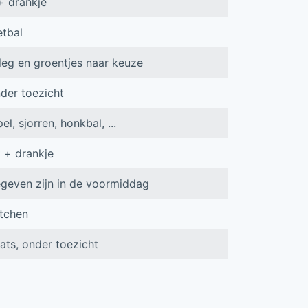
+ drankje
tbal
eg en groentjes naar keuze
nder toezicht
l, sjorren, honkbal, ...
t + drankje
egeven zijn in de voormiddag
tchen
ats, onder toezicht