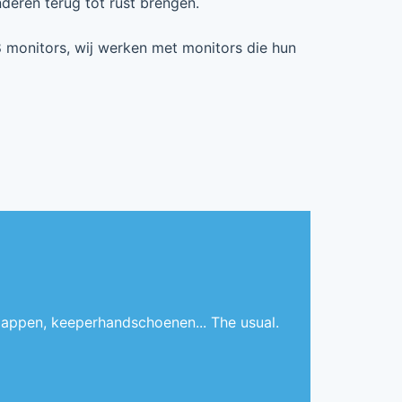
deren terug tot rust brengen.
8 monitors, wij werken met monitors die hun
appen, keeperhandschoenen... The usual.