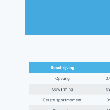
Beschrijving
Opvang
0
Opwarming
0
Eerste sportmoment
0