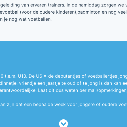
eleiding van ervaren trainers. In de namiddag zorgen we 
evoetbal (voor de oudere kinderen),badminton en nog veel
n je nog wat voetballen.
 t.e.m. U13. De U6 = de debutantjes of voetballertjes jong
ndinnetje, vriendje een jaartje te oud of te jong is dan kan 
ntwoordelijke. Laat dit dus weten per mail/opmerkingen/.
 kan zijn dat een bepaalde week voor jongere of oudere voetb