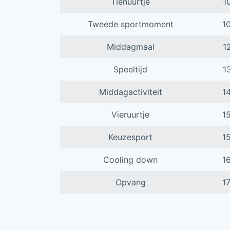
Tienuurtje
1
Tweede sportmoment
1
Middagmaal
1
Speeltijd
1
Middagactiviteit
1
Vieruurtje
1
Keuzesport
1
Cooling down
1
Opvang
1