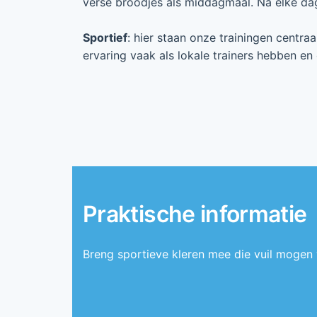
verse broodjes als middagmaal. Na elke dag
Sportief
: hier staan onze trainingen centr
ervaring vaak als lokale trainers hebben e
Praktische informatie
Breng sportieve kleren mee die vuil mogen