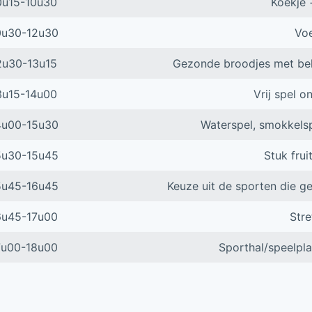
0u15-10u30
Koekje 
0u30-12u30
Voe
2u30-13u15
Gezonde broodjes met bel
3u15-14u00
Vrij spel o
4u00-15u30
Waterspel, smokkelspe
5u30-15u45
Stuk frui
5u45-16u45
Keuze uit de sporten die g
6u45-17u00
Stre
7u00-18u00
Sporthal/speelpla