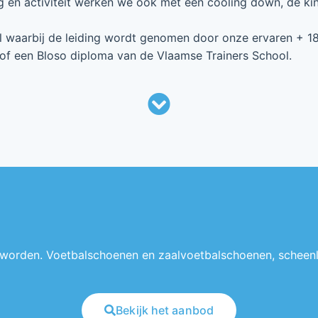
 en activiteit werken we ook met een cooling down, de kin
aal waarbij de leiding wordt genomen door onze ervaren + 1
n of een Bloso diploma van de Vlaamse Trainers School.
 worden. Voetbalschoenen en zaalvoetbalschoenen, scheenl
Bekijk het aanbod