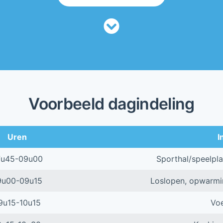
Voorbeeld dagindeling
Uren
I
7u45-09u00
Sporthal/speelpla
9u00-09u15
Loslopen, opwarming
9u15-10u15
Voe