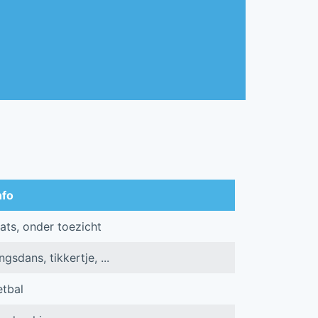
nfo
ats, onder toezicht
sdans, tikkertje, ...
tbal